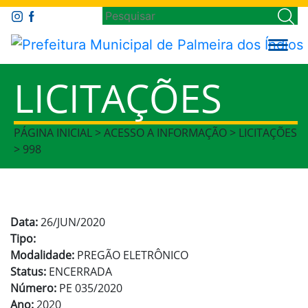
LICITAÇÕES
PÁGINA INICIAL > ACESSO A INFORMAÇÃO > LICITAÇÕES
> 998
Data:
26/JUN/2020
Tipo:
Modalidade:
PREGÃO ELETRÔNICO
Status:
ENCERRADA
Número:
PE 035/2020
Ano:
2020