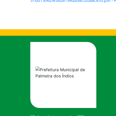
31bb13062fe3826154da58cf20a8c633.pdf - Ar