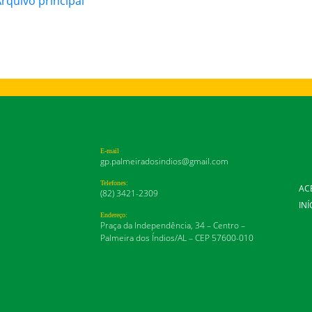
quivo principal
E-mail
gp.palmeiradosindios@gmail.com
Telefones:
AC
(82) 3421-2309
INÍ
Endereço:
Praça da Independência, 34 – Centro –
Palmeira dos Índios/AL – CEP 57600-010