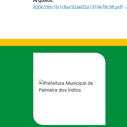
Arquivos:
820633bc1b1c8ac92a602a1310e78c98.pdf - A