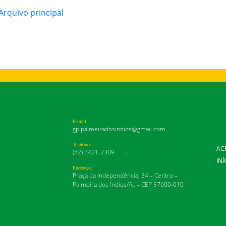
rquivo principal
E-mail
gp.palmeiradosindios@gmail.com
Telefones:
AC
(82) 3421-2309
INÍ
Endereço:
Praça da Independência, 34 – Centro –
Palmeira dos Índios/AL – CEP 57600-010