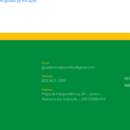
rquivo principal
E-mail
gp.palmeiradosindios@gmail.com
Telefones:
AC
(82) 3421-2309
INÍ
Endereço:
Praça da Independência, 34 – Centro –
Palmeira dos Índios/AL – CEP 57600-010