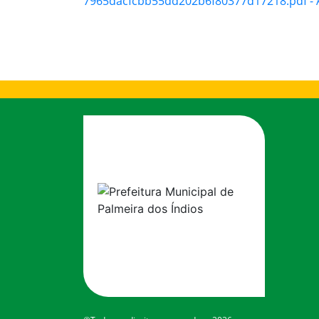
7965dacfcbb55dd202b6f80377d17218.pdf - A