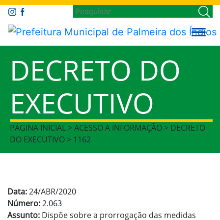
DECRETO DO
EXECUTIVO
PÁGINA INICIAL > ACESSO A INFORMAÇÃO > DECRETO
DO EXECUTIVO > 1162
Data:
24/ABR/2020
Número:
2.063
Assunto:
Dispõe sobre a prorrogação das medidas