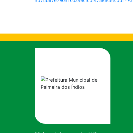
5d7fa5f7e79051c0298cfcbf475864ee.pdf - Ar