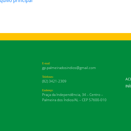
quivo principal
E-mail
gp.palmeiradosindios@gmail.com
Telefones:
AC
(82) 3421-2309
INÍ
Endereço:
Praça da Independência, 34 – Centro –
Palmeira dos Índios/AL – CEP 57600-010