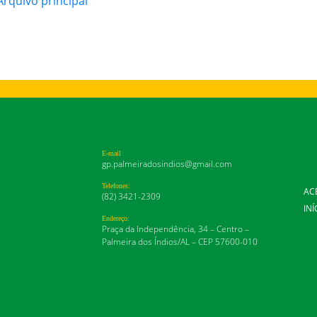
rquivo principal
E-mail
gp.palmeiradosindios@gmail.com
Telefones:
AC
(82) 3421-2309
INÍ
Endereço:
Praça da Independência, 34 – Centro –
Palmeira dos Índios/AL – CEP 57600-010