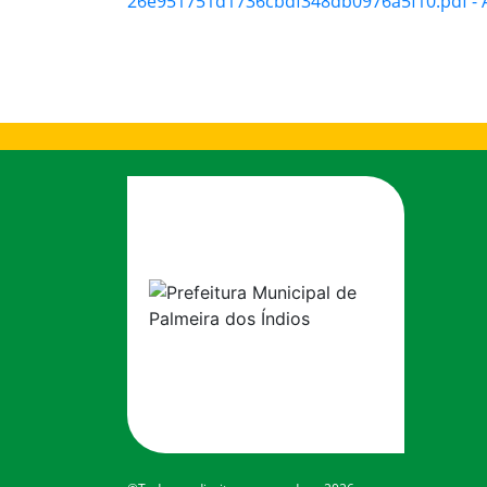
26e951751d1736cbdf348db0976a5f10.pdf - A