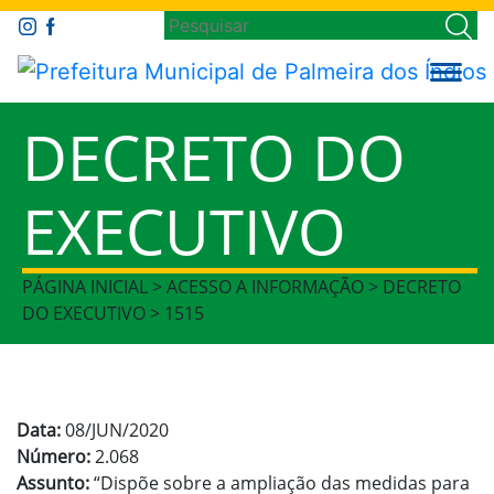
DECRETO DO
EXECUTIVO
PÁGINA INICIAL > ACESSO A INFORMAÇÃO > DECRETO
DO EXECUTIVO > 1515
Data:
08/JUN/2020
Número:
2.068
Assunto:
“Dispõe sobre a ampliação das medidas para