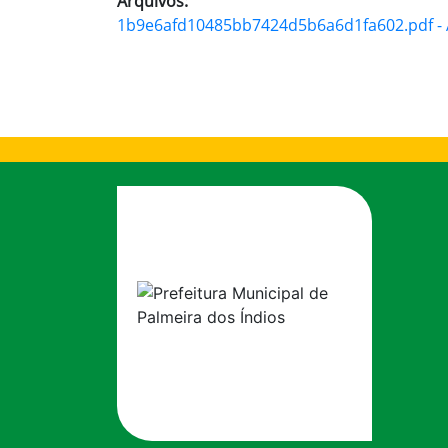
Arquivos:
1b9e6afd10485bb7424d5b6a6d1fa602.pdf - A