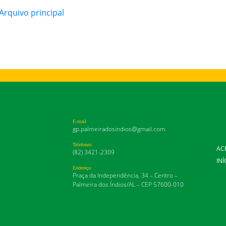
rquivo principal
E-mail
gp.palmeiradosindios@gmail.com
Telefones:
AC
(82) 3421-2309
INÍ
Endereço:
Praça da Independência, 34 – Centro –
Palmeira dos Índios/AL – CEP 57600-010