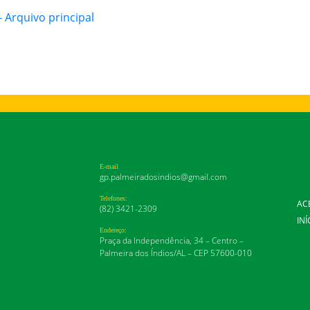
Arquivo principal
E-mail
gp.palmeiradosindios@gmail.com
Telefones:
AC
(82) 3421-2309
INÍ
Endereço:
Praça da Independência, 34 – Centro –
Palmeira dos Índios/AL – CEP 57600-010