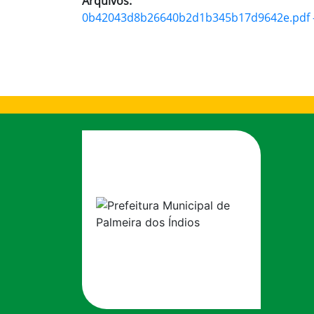
Arquivos:
0b42043d8b26640b2d1b345b17d9642e.pdf - 