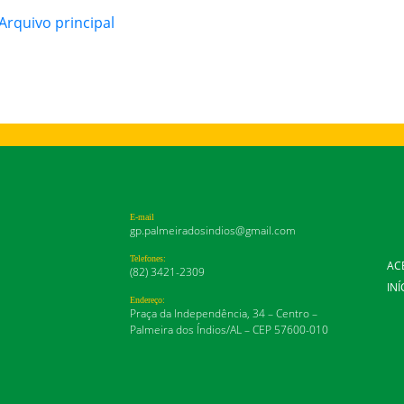
rquivo principal
E-mail
gp.palmeiradosindios@gmail.com
Telefones:
AC
(82) 3421-2309
INÍ
Endereço:
Praça da Independência, 34 – Centro –
Palmeira dos Índios/AL – CEP 57600-010