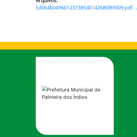
Arquivos:
5d064b049601237385d0142680f89009.pdf - A