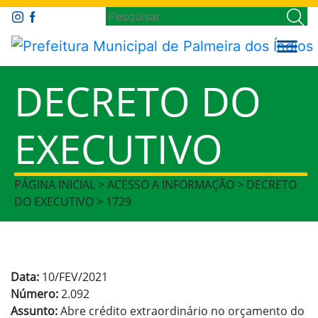
DECRETO DO
EXECUTIVO
PÁGINA INICIAL > ACESSO A INFORMAÇÃO > DECRETO
DO EXECUTIVO > 1729
Data:
10/FEV/2021
Número:
2.092
Assunto:
Abre crédito extraordinário no orçamento do