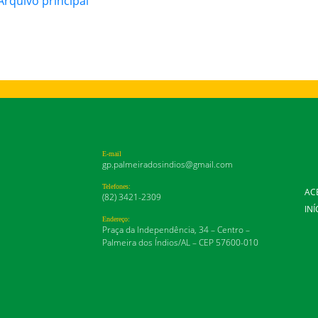
rquivo principal
E-mail
gp.palmeiradosindios@gmail.com
Telefones:
AC
(82) 3421-2309
INÍ
Endereço:
Praça da Independência, 34 – Centro –
Palmeira dos Índios/AL – CEP 57600-010