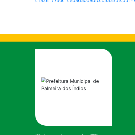
c1826177a0c1ceb8d50d8bfccd3a33de.pdf - A