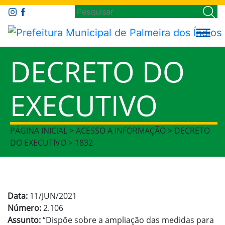
DECRETO DO
EXECUTIVO
PÁGINA INICIAL > ACESSO A INFORMAÇÃO > DECRETO
DO EXECUTIVO > 1832
Data:
11/JUN/2021
Número:
2.106
Assunto:
“Dispõe sobre a ampliação das medidas para