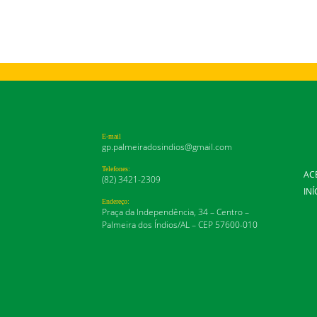
E-mail
gp.palmeiradosindios@gmail.com
Telefones:
AC
(82) 3421-2309
INÍ
Endereço:
Praça da Independência, 34 – Centro –
Palmeira dos Índios/AL – CEP 57600-010