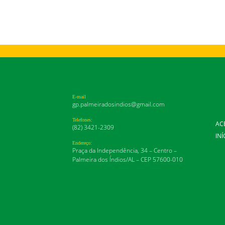
E-mail
gp.palmeiradosindios@gmail.com
Telefones:
AC
(82) 3421-2309
INÍ
Endereço:
Praça da Independência, 34 – Centro –
Palmeira dos Índios/AL – CEP 57600-010