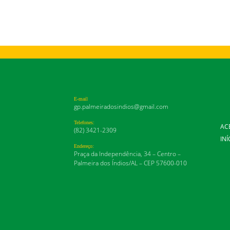
E-mail
gp.palmeiradosindios@gmail.com
Telefones:
AC
(82) 3421-2309
INÍ
Endereço:
Praça da Independência, 34 – Centro –
Palmeira dos Índios/AL – CEP 57600-010