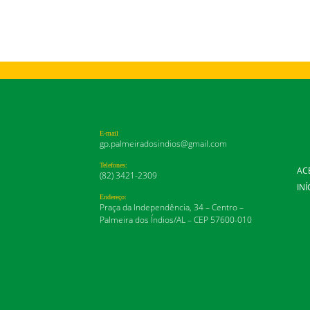
E-mail
gp.palmeiradosindios@gmail.com
Telefones:
AC
(82) 3421-2309
INÍ
Endereço:
Praça da Independência, 34 – Centro –
Palmeira dos Índios/AL – CEP 57600-010