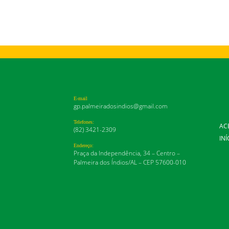
E-mail
gp.palmeiradosindios@gmail.com
Telefones:
AC
(82) 3421-2309
INÍ
Endereço:
Praça da Independência, 34 – Centro –
Palmeira dos Índios/AL – CEP 57600-010