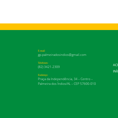
E-mail
gp.palmeiradosindios@gmail.com
Telefones:
AC
(82) 3421-2309
INÍ
Endereço:
Praça da Independência, 34 – Centro –
Palmeira dos Índios/AL – CEP 57600-010