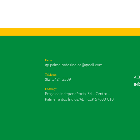
E-mail
gp.palmeiradosindios@gmail.com
Telefones:
AC
(82) 3421-2309
INÍ
Endereço:
Praça da Independência, 34 – Centro –
Palmeira dos Índios/AL – CEP 57600-010