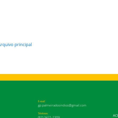
quivo principal
E-mail
gp.palmeiradosindios@gmail.com
Telefones:
AC
(82) 3421-2309