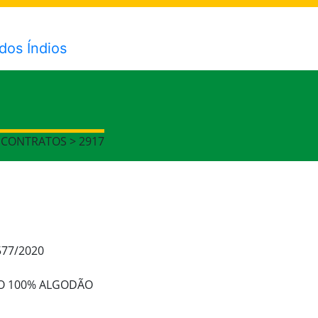
S
> CONTRATOS > 2917
577/2020
DO 100% ALGODÃO