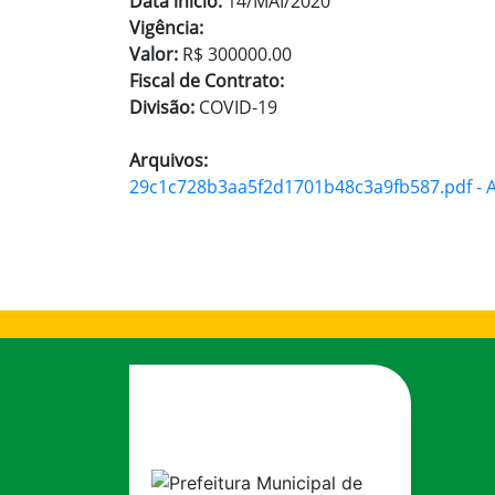
Data início:
14/MAI/2020
Vigência:
Valor:
R$ 300000.00
Fiscal de Contrato:
Divisão:
COVID-19
Arquivos:
29c1c728b3aa5f2d1701b48c3a9fb587.pdf - Ar