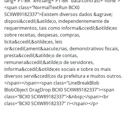
lang="PT-BR" xml:lang="PT-BR" data-contrast="none">
<span class="NormalTextRun BCX0
SCXW89182337">Existem diversos dados &agrave;
disposi&ccedil;&atilde;o, independentemente de
requerimentos, tais como informa&ccedil;&otilde;es
sobre receitas, despesas, compras,
licita&ccedil;&otilde;es, leis
or&ccedil;ament&aacute;rias, demonstrativos fiscais,
presta&ccedil;&atilde;o de contas,
remunera&ccedil;&atilde;o de servidores,
informa&ccedil;&otilde;es sociais e sobre os mais
diversos servi&ccedil;os da prefeitura e muitos outros.
</span></span><span class="LineBreakBlob
BlobObject DragDrop BCX0 SCXW89182337"><span
class="BCX0 SCXW89182337">&nbsp;</span><br
class="BCX0 SCXW89182337" /></span></p>