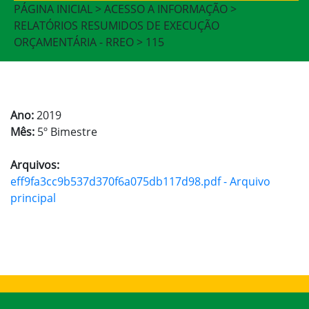
PÁGINA INICIAL > ACESSO A INFORMAÇÃO >
RELATÓRIOS RESUMIDOS DE EXECUÇÃO
ORÇAMENTÁRIA - RREO > 115
Ano:
2019
Mês:
5º Bimestre
Arquivos:
eff9fa3cc9b537d370f6a075db117d98.pdf - Arquivo
principal