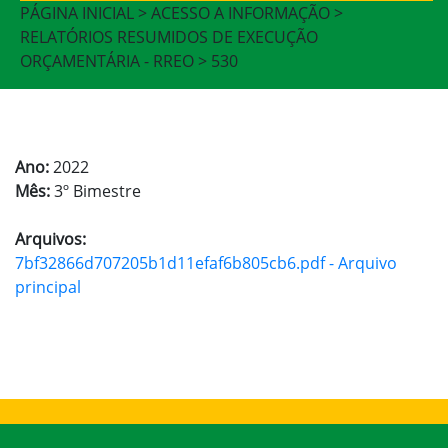
PÁGINA INICIAL > ACESSO A INFORMAÇÃO >
RELATÓRIOS RESUMIDOS DE EXECUÇÃO
ORÇAMENTÁRIA - RREO > 530
Ano:
2022
Mês:
3º Bimestre
Arquivos:
7bf32866d707205b1d11efaf6b805cb6.pdf - Arquivo
principal