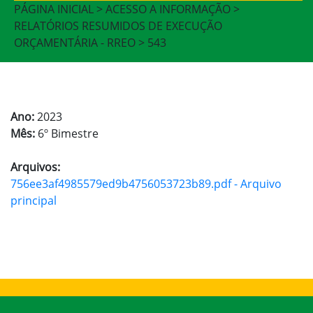
PÁGINA INICIAL > ACESSO A INFORMAÇÃO >
RELATÓRIOS RESUMIDOS DE EXECUÇÃO
ORÇAMENTÁRIA - RREO > 543
Ano:
2023
Mês:
6º Bimestre
Arquivos:
756ee3af4985579ed9b4756053723b89.pdf - Arquivo
principal