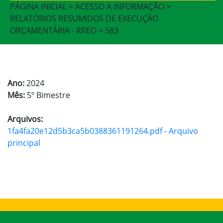
PÁGINA INICIAL > ACESSO A INFORMAÇÃO >
RELATÓRIOS RESUMIDOS DE EXECUÇÃO
ORÇAMENTÁRIA - RREO > 583
Ano:
2024
Mês:
5º Bimestre
Arquivos:
1fa4fa20e12d5b3ca5b0388361191264.pdf - Arquivo
principal