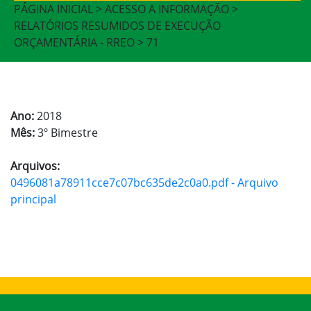
PÁGINA INICIAL > ACESSO A INFORMAÇÃO >
RELATÓRIOS RESUMIDOS DE EXECUÇÃO
ORÇAMENTÁRIA - RREO > 71
Ano:
2018
Mês:
3º Bimestre
Arquivos:
0496081a78911cce7c07bc635de2c0a0.pdf - Arquivo
principal