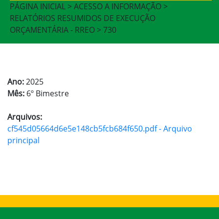
PÁGINA INICIAL > ACESSO A INFORMAÇÃO >
RELATÓRIOS RESUMIDOS DE EXECUÇÃO
ORÇAMENTÁRIA - RREO > 730
Ano:
2025
Mês:
6º Bimestre
Arquivos:
cf545d05664d6e5e148cb5fcb684f650.pdf - Arquivo
principal