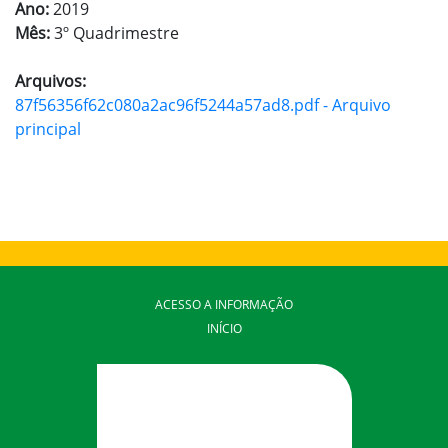
Ano:
2019
Mês:
3º Quadrimestre
Arquivos:
87f56356f62c080a2ac96f5244a57ad8.pdf - Arquivo
principal
ACESSO A INFORMAÇÃO
INÍCIO