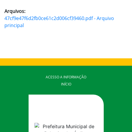
Arquivos:
47cf9e47f6d2fb0ce61c2d006cf39460.pdf - Arquivo
principal
ACESSO A INFORMAÇÃO
INÍCIO