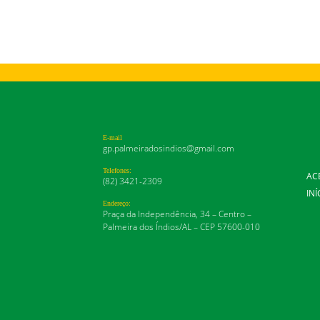
E-mail
gp.palmeiradosindios@gmail.com
Telefones:
AC
(82) 3421-2309
INÍ
Endereço:
Praça da Independência, 34 – Centro –
Palmeira dos Índios/AL – CEP 57600-010