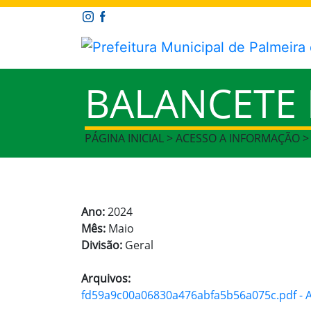
BALANCETE
PÁGINA INICIAL > ACESSO A INFORMAÇÃO 
Ano:
2024
Mês:
Maio
Divisão:
Geral
Arquivos:
fd59a9c00a06830a476abfa5b56a075c.pdf - Ar