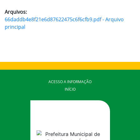
Arquivos:
66daddb4e8f21e6d87622475c6f6cfb9.pdf - Arquivo
principal
ACESSO A INFORMAÇÃO
INÍCIO