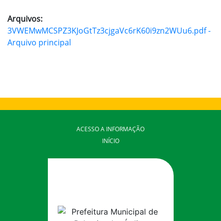
Arquivos:
3VWEMwMCSPZ3KJoGtTz3cjgaVc6rK60i9zn2WUu6.pdf -
Arquivo principal
ACESSO A INFORMAÇÃO
INÍCIO