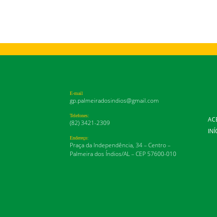
E-mail
gp.palmeiradosindios@gmail.com
Telefones:
AC
(82) 3421-2309
INÍ
Endereço:
Praça da Independência, 34 – Centro –
Palmeira dos Índios/AL – CEP 57600-010