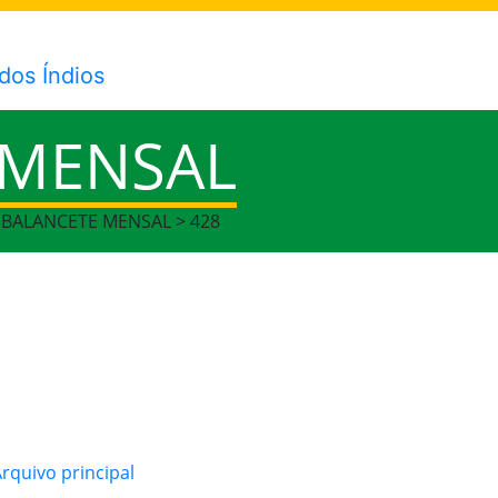
 MENSAL
> BALANCETE MENSAL > 428
quivo principal