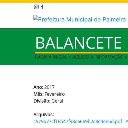
BALANCETE
PÁGINA INICIAL > ACESSO A INFORMAÇÃO 
Ano:
2017
Mês:
Fevereiro
Divisão:
Geral
Arquivos:
c579b77cf16b47f98e6669b2c8e3ee5d.pdf - Ar