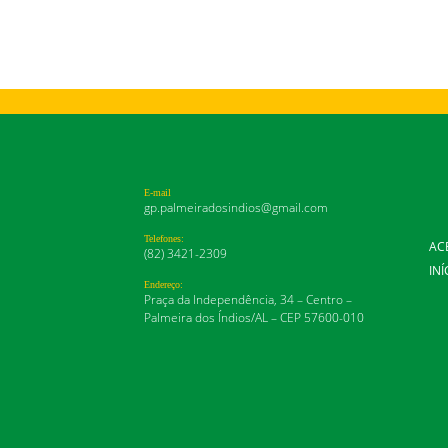
E-mail
gp.palmeiradosindios@gmail.com
Telefones:
AC
(82) 3421-2309
INÍ
Endereço:
Praça da Independência, 34 – Centro –
Palmeira dos Índios/AL – CEP 57600-010