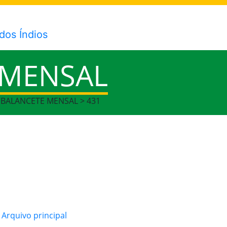
 MENSAL
> BALANCETE MENSAL > 431
rquivo principal