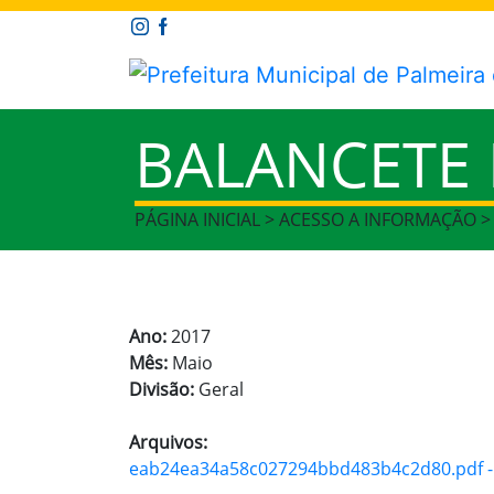
BALANCETE
PÁGINA INICIAL > ACESSO A INFORMAÇÃO 
Ano:
2017
Mês:
Maio
Divisão:
Geral
Arquivos:
eab24ea34a58c027294bbd483b4c2d80.pdf - A