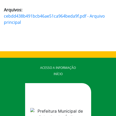
Arquivos:
cebdd438b491bcb46ae51ca964beda9f.pdf - Arquivo
principal
ACESSO A INFORMAÇÃO
INÍCIO