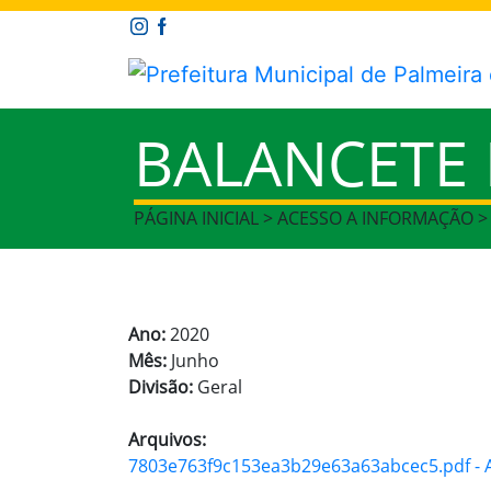
BALANCETE
PÁGINA INICIAL > ACESSO A INFORMAÇÃO 
Ano:
2020
Mês:
Junho
Divisão:
Geral
Arquivos:
7803e763f9c153ea3b29e63a63abcec5.pdf - A