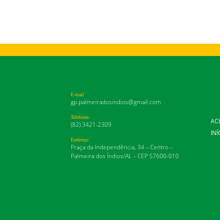
E-mail
gp.palmeiradosindios@gmail.com
Telefones:
AC
(82) 3421-2309
INÍ
Endereço:
Praça da Independência, 34 – Centro –
Palmeira dos Índios/AL – CEP 57600-010