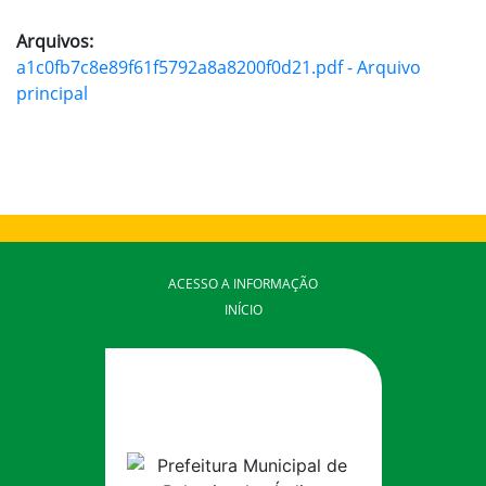
Arquivos:
a1c0fb7c8e89f61f5792a8a8200f0d21.pdf - Arquivo
principal
ACESSO A INFORMAÇÃO
INÍCIO