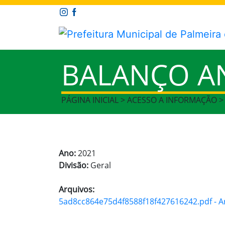
BALANÇO A
PÁGINA INICIAL > ACESSO A INFORMAÇÃO 
Ano:
2021
Divisão:
Geral
Arquivos:
5ad8cc864e75d4f8588f18f427616242.pdf - Ar