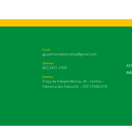
E-mail
gp.palmeiradosindios@gmail.com
Telefones:
AC
(82) 3421-2309
INÍ
Endereço:
Praça da Independência, 34 – Centro –
Palmeira dos Índios/AL – CEP 57600-010