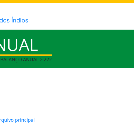
NUAL
> BALANÇO ANUAL > 222
quivo principal