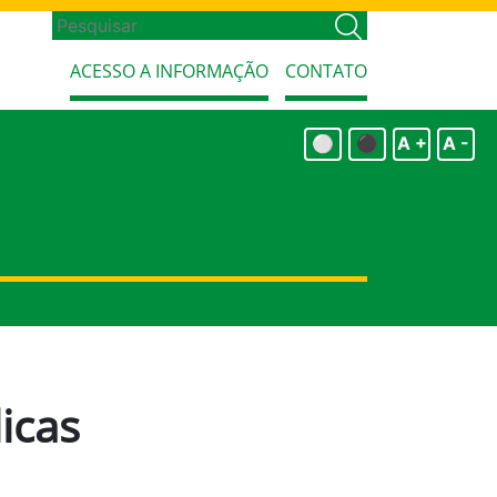
ACESSO A INFORMAÇÃO
CONTATO
⚪
⚫
A +
A -
icas