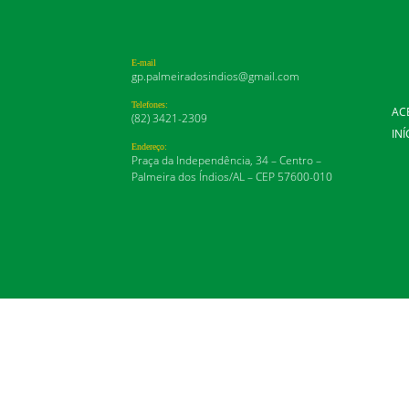
E-mail
gp.palmeiradosindios@gmail.com
Telefones:
AC
(82) 3421-2309
INÍ
Endereço:
Praça da Independência, 34 – Centro –
Palmeira dos Índios/AL – CEP 57600-010