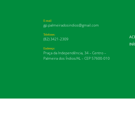
E-mail
gp.palmeiradosindios@gmail.com
Telefones:
AC
(82) 3421-2309
INÍ
Endereço:
Praça da Independência, 34 – Centro –
Palmeira dos Índios/AL – CEP 57600-010